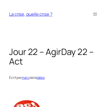
Aller
au
La crise, quelle crise ?
contenu
Jour 22 – Agir
Day 22 –
Act
Écrit par
marc
dans
Idées