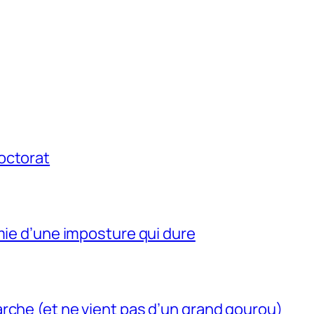
octorat
mie d’une imposture qui dure
rche (et ne vient pas d’un grand gourou)