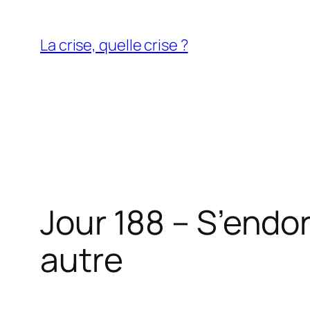
Aller
au
La crise, quelle crise ?
contenu
Jour 188 – S’endor
autre