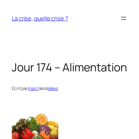
Aller
au
La crise, quelle crise ?
contenu
Jour 174 – Alimentation
Écrit par
marc
dans
Idées