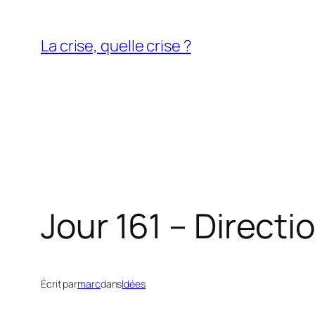
Aller
au
La crise, quelle crise ?
contenu
Jour 161 – Directi
Écrit par
marc
dans
Idées