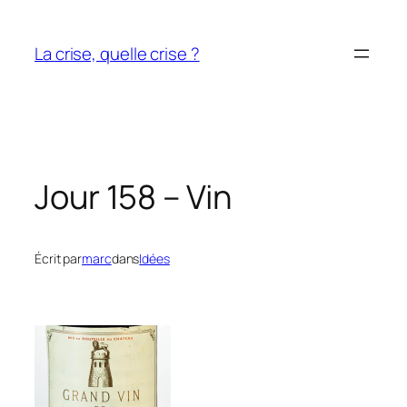
Aller
au
La crise, quelle crise ?
contenu
Jour 158 – Vin
Écrit par
marc
dans
Idées