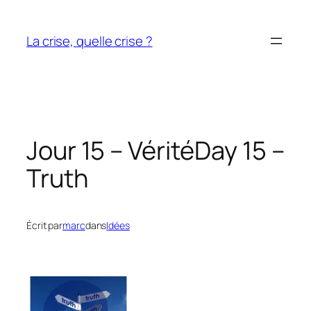
Aller
au
La crise, quelle crise ?
contenu
Jour 15 – Vérité
Day 15 –
Truth
Écrit par
marc
dans
Idées