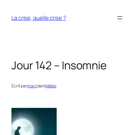
Aller
au
La crise, quelle crise ?
contenu
Jour 142 – Insomnie
Écrit par
marc
dans
Idées