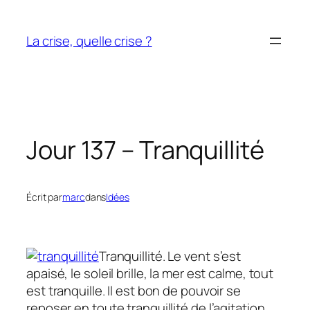
Aller
au
La crise, quelle crise ?
contenu
Jour 137 – Tranquillité
Écrit par
marc
dans
Idées
Tranquillité. Le vent s’est
apaisé, le soleil brille, la mer est calme, tout
est tranquille. Il est bon de pouvoir se
reposer en toute tranquillité de l’agitation