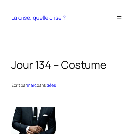
Aller
au
La crise, quelle crise ?
contenu
Jour 134 – Costume
Écrit par
marc
dans
Idées