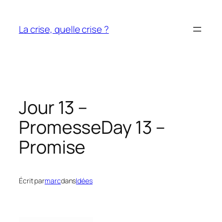
Aller
au
La crise, quelle crise ?
contenu
Jour 13 –
Promesse
Day 13 –
Promise
Écrit par
marc
dans
Idées