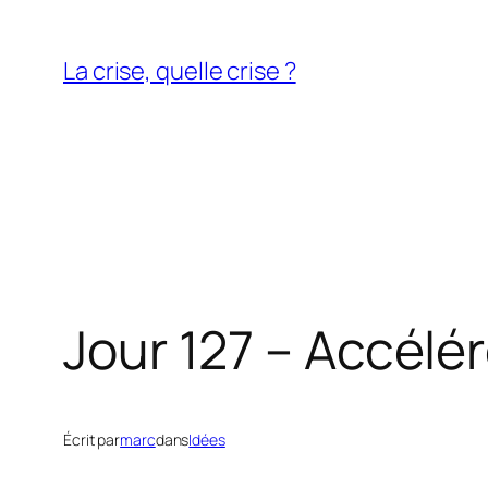
Aller
au
La crise, quelle crise ?
contenu
Jour 127 – Accélér
Écrit par
marc
dans
Idées