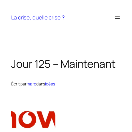
Aller
au
La crise, quelle crise ?
contenu
Jour 125 – Maintenant
Écrit par
marc
dans
Idées