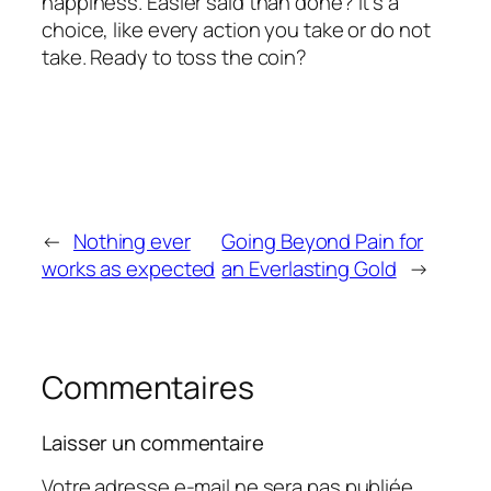
happiness. Easier said than done? It’s a
choice, like every action you take or do not
take. Ready to toss the coin?
←
Nothing ever
Going Beyond Pain for
works as expected
an Everlasting Gold
→
Commentaires
Laisser un commentaire
Votre adresse e-mail ne sera pas publiée.