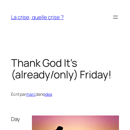
Aller
au
La crise, quelle crise ?
contenu
Thank God It’s
(already/only) Friday!
Écrit par
marc
dans
Idea
Day