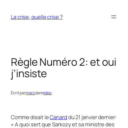
Aller
au
La crise, quelle crise ?
contenu
Règle Numéro 2: et oui
j’insiste
Écrit par
marc
dans
Idea
Comme disait le
Canard
du 21 janvier dernier:
« A quoi sert que Sarkozy et sa ministre des