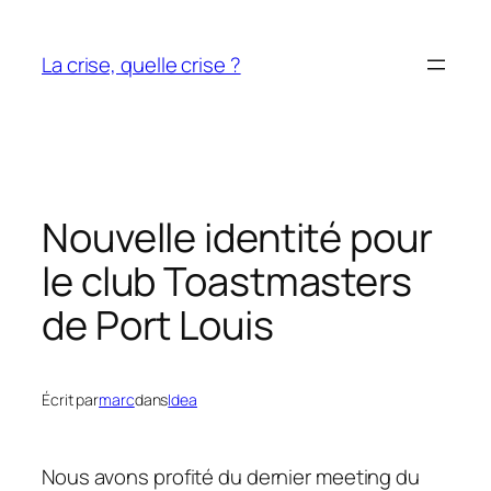
Aller
au
La crise, quelle crise ?
contenu
Nouvelle identité pour
le club Toastmasters
de Port Louis
Écrit par
marc
dans
Idea
Nous avons profité du dernier meeting du