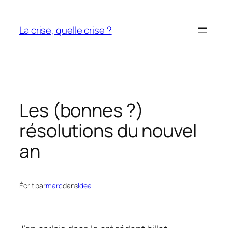
Aller
au
La crise, quelle crise ?
contenu
Les (bonnes ?)
résolutions du nouvel
an
Écrit par
marc
dans
Idea