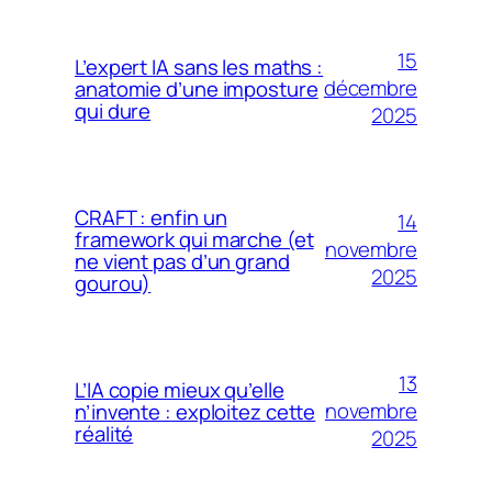
15
L’expert IA sans les maths :
décembre
anatomie d’une imposture
qui dure
2025
CRAFT : enfin un
14
framework qui marche (et
novembre
ne vient pas d’un grand
2025
gourou)
13
L’IA copie mieux qu’elle
novembre
n’invente : exploitez cette
réalité
2025