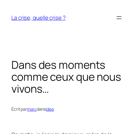
Aller
au
La crise, quelle crise ?
contenu
Dans des moments
comme ceux que nous
vivons…
Écrit par
marc
dans
Idea