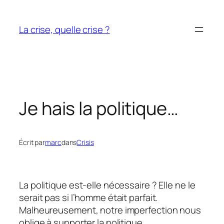
Aller
au
La crise, quelle crise ?
contenu
Je hais la politique…
Écrit par
marc
dans
Crisis
La politique est-elle nécessaire ? Elle ne le
serait pas si l’homme était parfait.
Malheureusement, notre imperfection nous
oblige à supporter la politique.