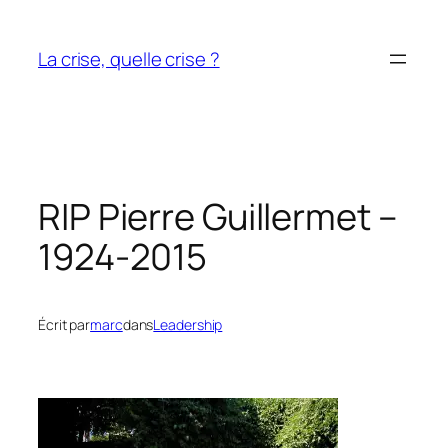
Aller
au
La crise, quelle crise ?
contenu
RIP Pierre Guillermet –
1924-2015
Écrit par
marc
dans
Leadership