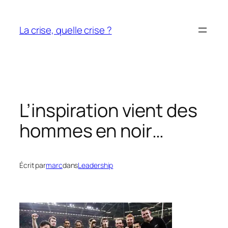
Aller
au
La crise, quelle crise ?
contenu
L’inspiration vient des
hommes en noir…
Écrit par
marc
dans
Leadership