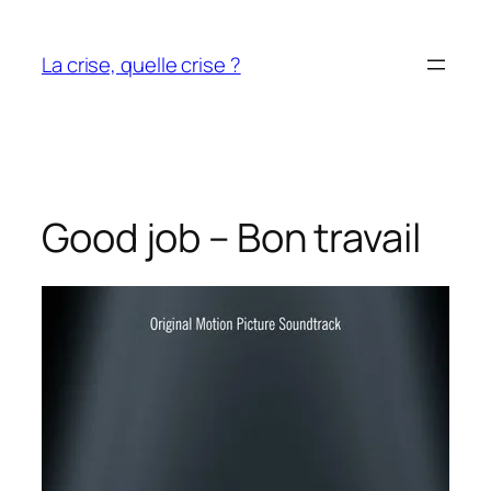
Aller
au
La crise, quelle crise ?
contenu
Good job – Bon travail