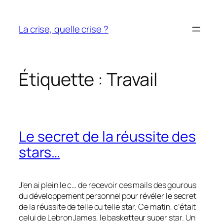
Aller
au
La crise, quelle crise ?
contenu
Étiquette :
Travail
Le secret de la réussite des
stars…
J’en ai plein le c… de recevoir ces mails des gourous
du développement personnel pour révéler le secret
de la réussite de telle ou telle star. Ce matin, c’était
celui de Lebron James, le basketteur super star. Un