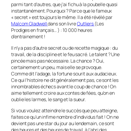
parmi tant d’autres, que j’ai fichu à la poubelle quasi
instantanément. Pourquoi ? Parce que le fameux
« secret » est toujours le même. Il a été révélé par
Malcom Gladwell
dans son livre
Outliers
(Les
Prodiges en français… ) : 10 000 heures
d’entrainement !
Il n’y a pas d’autre secret ou de recette magique : du
travail, de la discipline et le feu sacré. Le talent ? Une
pincée mais pas nécessaire. La chance ? Oui,
certainement un peu, mais elle se provoque.
Comme dit l’adage, la fortune sourit aux audacieux.
Ce qui l’histoire ne dit généralement pas, ce sont les
innombrables échecs avant le coup de chance ! On
aime tellement croire aux contes de fées, qu’on en
oublie les larmes, le sang et la sueur.
Si vous voulez atteindre le succès que peu atteigne,
faites ce qu’un infime nombre d’individus fait ! On ne
devient pas une star du jour au lendemain, ce sont
des heures et des heures de travail, à l’abri des