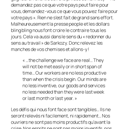
demandez pas ce que votre pays peut faire pour
vous, demandez-vous ce que vous pouvez faire pour
votre pays ». Rien ne s’est fait de grand sans effort.
Malheureusement la presse people et les dollars
bling bling nous font croire le contraire tous les
jours. Cela va aussi dans le sens du « redonner du
sens au travail » de Sarkozy. Donc relevez les
manches de vos chemises et allons-y !
« …the challenge we face are real… They
will not be met easily or in short span of
time… Our workers are no less productive
than when the crisis begin. Our minds are
no less inventive, our goods and services
no less needed than they were last week
or last month or last year. »
Les défis qui nous font face sont tangibles… Ils ne
seront relevés ni facilement, ni rapidement… Nos
ouvriers ne sont pas moins productifs qu’avant la
crise. Nos esprits ne sont pas moins inventifs, nos