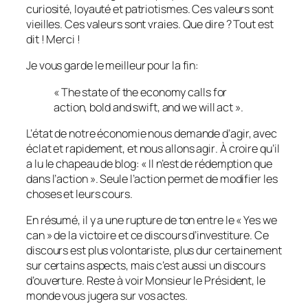
curiosité, loyauté et patriotismes. Ces valeurs sont
vieilles. Ces valeurs sont vraies.
Que dire ? Tout est
dit ! Merci !
Je vous garde le meilleur pour la fin:
« The state of the economy calls for
action, bold and swift, and we will act ».
L’état de notre économie nous demande d’agir, avec
éclat et rapidement, et nous allons agir
. À croire qu’il
a lu le chapeau de blog: « Il n’est de rédemption que
dans l’action ». Seule l’action permet de modifier les
choses et leurs cours.
En résumé, il y a une rupture de ton entre le « Yes we
can » de la victoire et ce discours d’investiture. Ce
discours est plus volontariste, plus dur certainement
sur certains aspects, mais c’est aussi un discours
d’ouverture. Reste à voir Monsieur le Président, le
monde vous jugera sur vos actes.