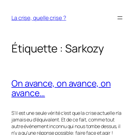
Aller
au
La crise, quelle crise ?
contenu
Étiquette :
Sarkozy
On avance, on avance, on
avance…
S’il est une seule vérité c’est que la crise actuelle n’a
jamais eu d’équivalent. Et de ce fait, comme tout
autre événement inconnu qui nous tombe dessus, il
n’y a qu’une réponse possible: faire face et agir !