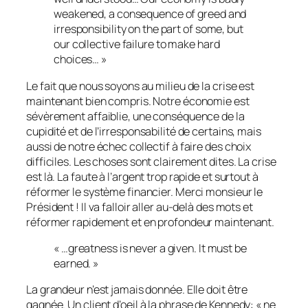
weakened, a consequence of greed and
irresponsibility on the part of some, but
our collective failure to make hard
choices… »
Le fait que nous soyons au milieu de la crise est
maintenant bien compris. Notre économie est
sévèrement affaiblie, une conséquence de la
cupidité et de l’irresponsabilité de certains, mais
aussi de notre échec collectif à faire des choix
difficiles
. Les choses sont clairement dites. La crise
est là. La faute à l’argent trop rapide et surtout à
réformer le système financier. Merci monsieur le
Président ! Il va falloir aller au-delà des mots et
réformer rapidement et en profondeur maintenant.
« …greatness is never a given. It must be
earned. »
La grandeur n’est jamais donnée. Elle doit être
gagnée.
Un client d’oeil à la phrase de Kennedy: « ne