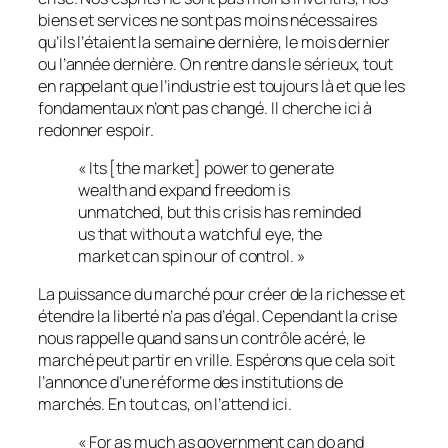
biens et services ne sont pas moins nécessaires
qu’ils l’étaient la semaine dernière, le mois dernier
ou l’année dernière.
On rentre dans le sérieux, tout
en rappelant que l’industrie est toujours là et que les
fondamentaux n’ont pas changé. Il cherche ici à
redonner espoir.
« Its [the market] power to generate
wealth and expand freedom is
unmatched, but this crisis has reminded
us that without a watchful eye, the
market can spin our of control. »
La puissance du marché pour créer de la richesse et
étendre la liberté n’a pas d’égal. Cependant la crise
nous rappelle quand sans un contrôle acéré, le
marché peut partir en vrille
. Espérons que cela soit
l’annonce d’une réforme des institutions de
marchés. En tout cas, on l’attend ici.
« For as much as government can do and