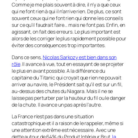
Comme je me plais souvent à dire, il n’y a que ceux
qui ne font rien à qui il n’arrive rien. De plus, ce sont
souvent ceux qui ne font rien qui donne les conseils
sur ce qu’il faudrait faire… mais ne font pas. Enfin, en
agissant, on fait des erreurs. Le plus important est
alors de les corriger le plus rapidement possible pour
éviter des conséquences trop importantes.
Dans ce sens,
Nicolas Sarkozy est bien dans son
rôle
. Il avance à vue, tout en essayant de se projeter
le plus en avant possible. A la différence du
capitaine du Titanic qui croyait que rien ne pouvait
arriver au navire, le Président sait qu’il est sur un fil,
au-dessus des chutes du Niagara. Mais il ne se
laisse pas perturber par la hauteur du fil ou le danger
de la chute. Il avance un pas après l’autre.
La France n’est pas dans une situation
catastrophique et il a raison de le rappeler, même si
une attention extrême est nécessaire. Avec une
dette autour de 64% du Produit Intérieur Brut,
la