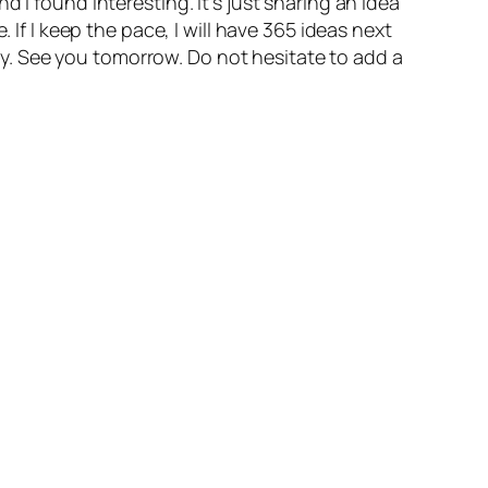
d I found interesting. It’s just sharing an idea
 If I keep the pace, I will have 365 ideas next
 day. See you tomorrow. Do not hesitate to add a