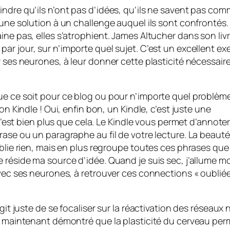
indre qu’ils n’ont pas d’idées, qu’ils ne savent pas co
cune solution à un challenge auquel ils sont confrontés.
ine pas, elles s’atrophient. James Altucher dans son liv
ar jour, sur n’importe quel sujet. C’est un excellent ex
r ses neurones, à leur donner cette plasticité nécessair
ue ce soit pour ce blog ou pour n’importe quel problèm
on Kindle ! Oui, enfin bon, un Kindle, c’est juste une
 c’est bien plus que cela. Le Kindle vous permet d’annote
rase ou un paragraphe au fil de votre lecture. La beaut
blie rien, mais en plus regroupe toutes ces phrases que 
e réside ma source d’idée. Quand je suis sec, j’allume 
avec ses neurones, à retrouver ces connections « oubliée
agit juste de se focaliser sur la réactivation des réseaux
st maintenant démontré que la plasticité du cerveau pe