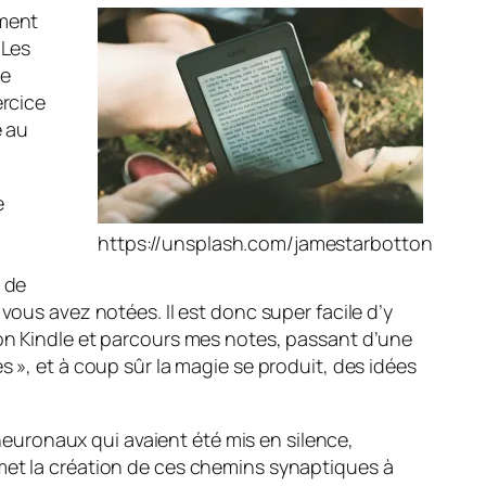
mment
 Les
re
ercice
e au
e
https://unsplash.com/jamestarbotton
r
é de
vous avez notées. Il est donc super facile d’y
mon Kindle et parcours mes notes, passant d’une
s », et à coup sûr la magie se produit, des idées
 neuronaux qui avaient été mis en silence,
rmet la création de ces chemins synaptiques à