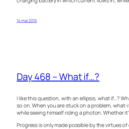
charging battery in which current flows in, whi
14 mai 2015
Day 468 – What if…?
I like this question, with an ellipsis, what if…?
so on. When you are stuck on a problem, what-if a
while seeing himself riding a photon. Whether it’
Progress is only made possible by the virtues of 