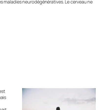
 des maladies neurodégénératives. Le cerveau ne
est
mais
.
nait