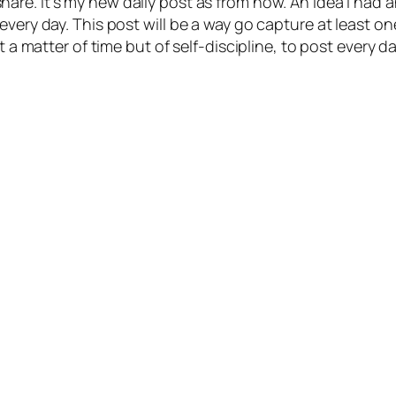
hare. It’s my new daily post as from now. An idea I had an
ery day. This post will be a way go capture at least one.
ot a matter of time but of self-discipline, to post every