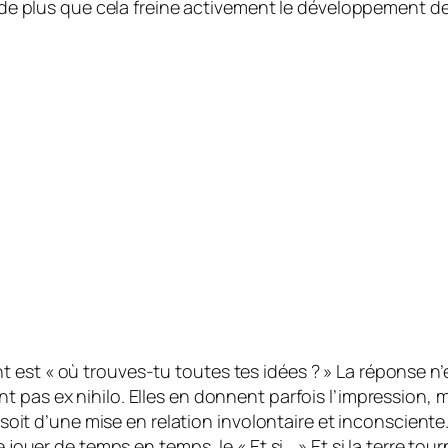
ait de plus que cela freine activement le développement
 est « où trouves-tu toutes tes idées ? » La réponse n’
ent pas
ex nihilo
. Elles en donnent parfois l’impression, 
, soit d’une mise en relation involontaire et inconsciente
 jouer de temps en temps, le « Et si… » Et si la terre tour