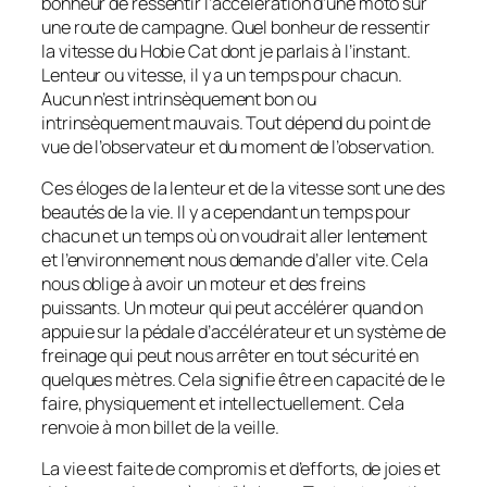
bonheur de ressentir l’accélération d’une moto sur
une route de campagne. Quel bonheur de ressentir
la vitesse du Hobie Cat dont je parlais à l’instant.
Lenteur ou vitesse, il y a un temps pour chacun.
Aucun n’est intrinsèquement bon ou
intrinsèquement mauvais. Tout dépend du point de
vue de l’observateur et du moment de l’observation.
Ces éloges de la lenteur et de la vitesse sont une des
beautés de la vie. Il y a cependant un temps pour
chacun et un temps où on voudrait aller lentement
et l’environnement nous demande d’aller vite. Cela
nous oblige à avoir un moteur et des freins
puissants. Un moteur qui peut accélérer quand on
appuie sur la pédale d’accélérateur et un système de
freinage qui peut nous arrêter en tout sécurité en
quelques mètres. Cela signifie être en capacité de le
faire, physiquement et intellectuellement. Cela
renvoie à mon billet de la veille.
La vie est faite de compromis et d’efforts, de joies et