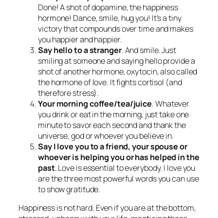
Done! A shot of dopamine, the happiness
hormone! Dance, smile, hug you! It’s a tiny
victory that compounds over time and makes
you happier and happier.
Say hello to a stranger
. And smile. Just
smiling at someone and saying hello provide a
shot of another hormone, oxytocin, also called
the hormone of love. It fights cortisol (and
therefore stress).
Your morning coffee/tea/juice
. Whatever
you drink or eat in the morning, just take one
minute to savor each second and thank the
universe, god or whoever you believe in.
Say I love you to a friend, your spouse or
whoever is helping you or has helped in the
past
. Love is essential to everybody. I love you
are the three most powerful words you can use
to show gratitude.
Happiness is not hard. Even if you are at the bottom,