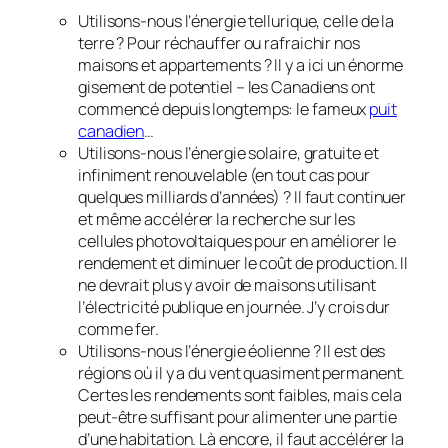
Utilisons-nous l’énergie tellurique, celle de la
terre ? Pour réchauffer ou rafraichir nos
maisons et appartements ? Il y a ici un énorme
gisement de potentiel – les Canadiens ont
commencé depuis longtemps: le fameux
puit
canadien
…
Utilisons-nous l’énergie solaire, gratuite et
infiniment renouvelable (en tout cas pour
quelques milliards d’années) ? Il faut continuer
et même accélérer la recherche sur les
cellules photovoltaiques pour en améliorer le
rendement et diminuer le coût de production. Il
ne devrait plus y avoir de maisons utilisant
l’électricité publique en journée. J’y crois dur
comme fer.
Utilisons-nous l’énergie éolienne ? Il est des
régions où il y a du vent quasiment permanent.
Certes les rendements sont faibles, mais cela
peut-être suffisant pour alimenter une partie
d’une habitation. Là encore, il faut accélérer la