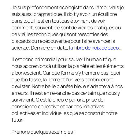
Je suis profondément écologiste dans l’âme. Mais je
suis aussi pragmatique. Il doit y avoir un équilibre
dans tout. Il est en tout cas étonnant de voir
comment, souvent, ce sont de vieilles pratiques ou
de vieilles techniques qui sont ressorties des
placards ou redécouvertes pour faire avancer la
science. Dernière en date,
la fibre de noix de coco
…
Il est donc primordial pour sauver l’humanité que
nous apprenions à utiliser la planête et les éléments
à bon escient. Car que l’on ne s’y trompre pas: quoi
que l’on fasse, la Terre et l’univers continueront
d’exister. Notre belle planête bleue s’adaptera à nos
erreurs. Il n’est en revanche pas certain que nous y
survivront. C’est là encore par une prise de
conscience collective et par des initiatives
collectives et individuelles que se construit notre
futur.
Prenons quelques exemples :