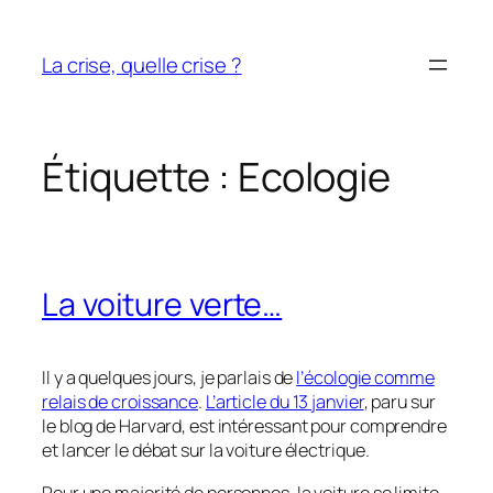
Aller
au
La crise, quelle crise ?
contenu
Étiquette :
Ecologie
La voiture verte…
Il y a quelques jours, je parlais de
l’écologie comme
relais de croissance
.
L’article du 13 janvier
, paru sur
le blog de Harvard, est intéressant pour comprendre
et lancer le débat sur la voiture électrique.
Pour une majorité de personnes, la voiture se limite