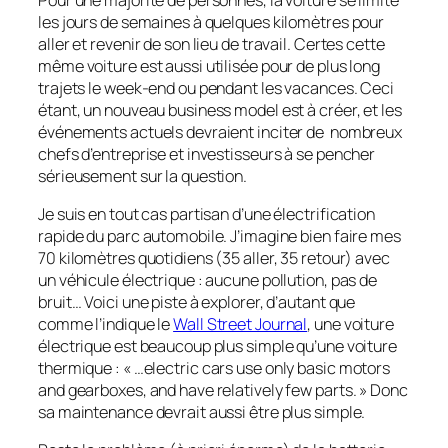
les jours de semaines à quelques kilomètres pour
aller et revenir de son lieu de travail. Certes cette
même voiture est aussi utilisée pour de plus long
trajets le week-end ou pendant les vacances. Ceci
étant, un nouveau business model est à créer, et les
événements actuels devraient inciter de nombreux
chefs d’entreprise et investisseurs à se pencher
sérieusement sur la question.
Je suis en tout cas partisan d’une électrification
rapide du parc automobile. J’imagine bien faire mes
70 kilomètres quotidiens (35 aller, 35 retour) avec
un véhicule électrique : aucune pollution, pas de
bruit… Voici une piste à explorer, d’autant que
comme l’indique le
Wall Street Journal
, une voiture
électrique est beaucoup plus simple qu’une voiture
thermique : « …
electric
cars use only basic motors
and gearboxes, and have relatively few part
s. » Donc
sa maintenance devrait aussi être plus simple.