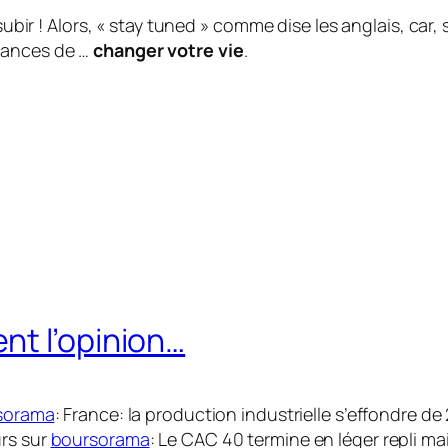
subir ! Alors, « stay tuned » comme dise les anglais, car, 
hances de …
changer votre vie
.
nt l’opinion…
sorama
: France: la production industrielle s’effondre d
urs sur
boursorama
: Le CAC 40 termine en léger repli m