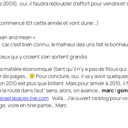
2009), oui, il faudra redoubler d’effort pour vendre et 
nt commencé tôt cette année et vont durer…)
« lean and mean »
car c’est bien connu, le malheur des uns fait le bonheu
ceux qui y croient s’en sortent grandis
ns la matière économique (tant qu’il n’y a pas de filous
cir dix pages…
Pour conclure, oui, il va y avoir quelque
izon 2010 est plus que brillant. Mais pour arriver à 2010,
 la route dans l’aut’ sens, alors, on avance…
m
arc
|
gsm
israel.spaces.live.com
Voilà… J’ai ouvert ce blog pour vo
e, voire en tirer partie… Marc