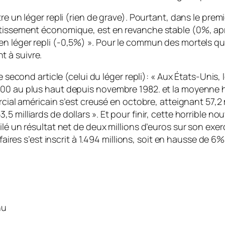
e un léger repli (rien de grave). Pourtant, dans le premi
ntissement économique, est en revanche stable (0%, apr
n léger repli (-0,5%) ». Pour le commun des mortels que
 à suivre.
le second article (celui du léger repli): « Aux États-Unis
 000 au plus haut depuis novembre 1982. et la moyenne
rcial américain s’est creusé en octobre, atteignant 57,2
 milliards de dollars ». Et pour finir, cette horrible no
ilé un résultat net de deux millions d’euros sur son exe
ffaires s’est inscrit à 1.494 millions, soit en hausse de
nu