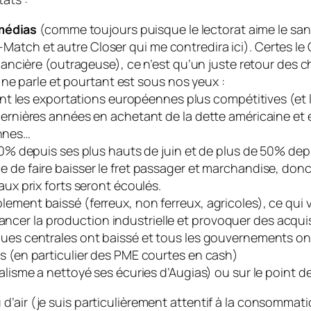
 médias
(comme toujours puisque le lectorat aime le sa
s-Match et autre Closer qui me contredira ici). Certes l
ncière (outrageuse), ce n’est qu’un juste retour des c
ne parle et pourtant est sous nos yeux :
dant les exportations européennes plus compétitives (et l
dernières années en achetant de la dette américaine et 
nnes…
70% depuis ses plus hauts de juin et de plus de 50% depui
 de faire baisser le fret passager et marchandise, donc 
aux prix forts seront écoulés.
ement baissé (ferreux, non ferreux, agricoles), ce qui v
er la production industrielle et provoquer des acquis
ques centrales ont baissé et tous les gouvernements on
es (en particulier des PME courtes en cash)
alisme a nettoyé ses écuries d’Augias) ou sur le point de 
u d’air (je suis particulièrement attentif à la consommat