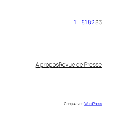
1
…
81
82
83
À propos
Revue de Presse
Conçu avec
WordPress