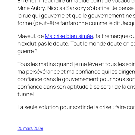
En effet, il faut faire un rapide point de vocabul
Mme Aubry, Nicolas Sarkozy s’obstine. Je pense, 
la rue qui gouverne et que le gouvernement ne sait 
forme (peut-être fanfaronne comme le dit Jac
Mayeul, de
Ma crise bien aimée
, fait remarqué qu
n’exclut pas le doute. Tout le monde doute en c
guerre ?
Tous les matins quand je me lève et tous les so
ma persévérance et ma confiance qui les dirigent
confiance dans le gouvernement pour nous sortir d
confiance dans son aptitude à se sortir de la cri
tunnel.
La seule solution pour sortir de la crise : faire co
25 mars 2009