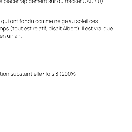
s me placer rapidement sur du tracker CAC 40),
ers qui ont fondu comme neige au soleil ces
 (tout est relatif, disait Albert). Il est vrai que
en un an.
on substantielle : fois 3 (200%