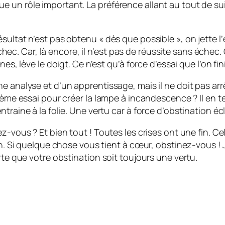
un rôle important. La préférence allant au tout de suit
sultat n’est pas obtenu « dès que possible », on jette l
 Car, là encore, il n’est pas de réussite sans échec. Qu
es, lève le doigt. Ce n’est qu’à force d’essai que l’on fin
e analyse et d’un apprentissage, mais il ne doit pas arr
ième essai pour créer la lampe à incandescence ? Il en te
raine à la folie. Une vertu car à force d’obstination écl
z-vous ? Et bien tout ! Toutes les crises ont une fin. Ce
ion. Si quelque chose vous tient à cœur, obstinez-vous !
rte que votre obstination soit toujours une vertu.