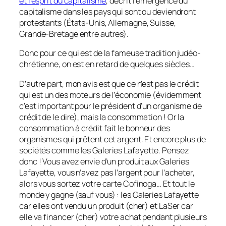
et l’esprit du capitalisme
, décrit l’émergence du
capitalisme dans les pays qui sont ou deviendront
protestants (États-Unis, Allemagne, Suisse,
Grande-Bretage entre autres).
Donc pour ce qui est de la fameuse tradition judéo-
chrétienne, on est en retard de quelques siècles…
D’autre part, mon avis est que ce n’est pas le crédit
qui est un des moteurs de l’économie (évidemment
c’est important pour le président d’un organisme de
crédit de le dire), mais la consommation ! Or la
consommation à crédit fait le bonheur des
organismes qui prêtent cet argent. Et encore plus de
sociétés comme les Galeries Lafayette. Pensez
donc ! Vous avez envie d’un produit aux Galeries
Lafayette, vous n’avez pas l’argent pour l’acheter,
alors vous sortez votre carte Cofinoga… Et tout le
monde y gagne (sauf vous) : les Galeries Lafayette
car elles ont vendu un produit (cher) et LaSer car
elle va financer (cher) votre achat pendant plusieurs