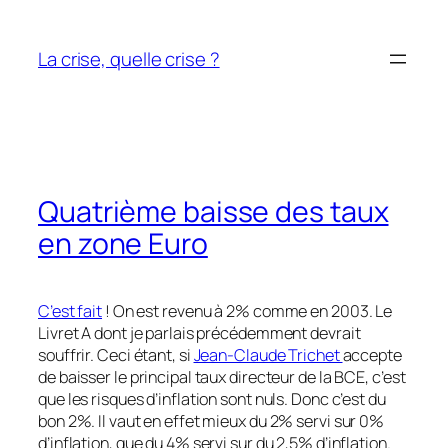
Aller
au
La crise, quelle crise ?
contenu
Quatrième baisse des taux
en zone Euro
C’est fait
! On est revenu à 2% comme en 2003. Le
Livret A dont je parlais précédemment devrait
souffrir. Ceci étant, si
Jean-Claude Trichet
accepte
de baisser le principal taux directeur de la BCE, c’est
que les risques d’inflation sont nuls. Donc c’est du
bon 2%. Il vaut en effet mieux du 2% servi sur 0%
d’inflation, que du 4% servi sur du 2,5% d’inflation.