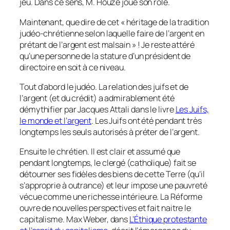
jeu. Dans ce sens, M. Houzé joue son rôle.
Maintenant, que dire de cet « héritage de la tradition
judéo-chrétienne selon laquelle faire de l’argent en
prétant de l’argent est malsain » ! Je reste attéré
qu’une personne de la stature d’un président de
directoire en soit à ce niveau.
Tout d’abord le judéo. La relation des juifs et de
l’argent (et du crédit) a admirablement été
démythifier par Jacques Attali dans le livre
Les Juifs,
le monde et l’argent
. Les Juifs ont été pendant très
longtemps les seuls autorisés à préter de l’argent.
Ensuite le chrétien. Il est clair et assumé que
pendant longtemps, le clergé (catholique) fait se
détourner ses fidèles des biens de cette Terre (qu’il
s’approprie à outrance) et leur impose une pauvreté
vécue comme une richesse intérieure. La Réforme
ouvre de nouvelles perspectives et fait naitre le
capitalisme. Max Weber, dans
L’Éthique protestante