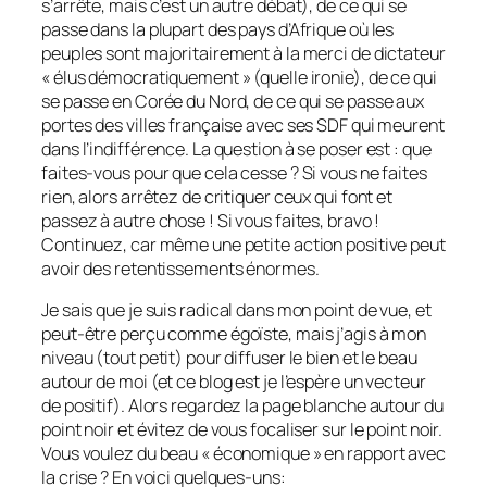
s’arrête, mais c’est un autre débat), de ce qui se
passe dans la plupart des pays d’Afrique où les
peuples sont majoritairement à la merci de dictateur
« élus démocratiquement » (quelle ironie), de ce qui
se passe en Corée du Nord, de ce qui se passe aux
portes des villes française avec ses SDF qui meurent
dans l’indifférence. La question à se poser est : que
faites-vous pour que cela cesse ? Si vous ne faites
rien, alors arrêtez de critiquer ceux qui font et
passez à autre chose ! Si vous faites, bravo !
Continuez, car même une petite action positive peut
avoir des retentissements énormes.
Je sais que je suis radical dans mon point de vue, et
peut-être perçu comme égoïste, mais j’agis à mon
niveau (tout petit) pour diffuser le bien et le beau
autour de moi (et ce blog est je l’espère un vecteur
de positif). Alors regardez la page blanche autour du
point noir et évitez de vous focaliser sur le point noir.
Vous voulez du beau « économique » en rapport avec
la crise ? En voici quelques-uns: