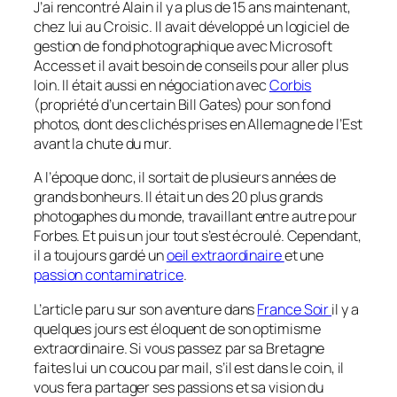
J’ai rencontré Alain il y a plus de 15 ans maintenant,
chez lui au Croisic. Il avait développé un logiciel de
gestion de fond photographique avec Microsoft
Access et il avait besoin de conseils pour aller plus
loin. Il était aussi en négociation avec
Corbis
(propriété d’un certain Bill Gates) pour son fond
photos, dont des clichés prises en Allemagne de l’Est
avant la chute du mur.
A l’époque donc, il sortait de plusieurs années de
grands bonheurs. Il était un des 20 plus grands
photogaphes du monde, travaillant entre autre pour
Forbes. Et puis un jour tout s’est écroulé. Cependant,
il a toujours gardé un
oeil extraordinaire
et une
passion contaminatrice
.
L’article paru sur son aventure dans
France Soir
il y a
quelques jours est éloquent de son optimisme
extraordinaire. Si vous passez par sa Bretagne
faites lui un coucou par mail, s’il est dans le coin, il
vous fera partager ses passions et sa vision du