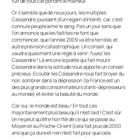
fuit de tous car portant le malheur.
Or il semble que de nous jours, les multiples
Cassandre jouissent d’un regain d’intérêt, car, c’est
connu le peuple aime le sang. Pas un jour sans que
l’on annonce que les faillites ne font que
commencer, que l’année 2009 va être terrible, et
autre prévision catastrophique. Un conseil, qui
vaudra quasiment une règle à venir: fuyez les
Cassandre ! Là encore le poëte qui fait mourir
Cassandre dans la solitude nous apporte un conseil
précieux. Ecouter les Cassandre nous fait broyer du
noir, sombrer dans la dépression (la France est un
des plus grands consommateurs d’anti-dépresseurs
au monde) et éviter la beauté du monde.
Car oui, le monde est beau ! En tout cas
majoritairement plus beau qu’il n’est laid ! C’est sûr
on ne peut qu’être horrifié de ce qui se passe au
Moyen et au Proche-Orient (cela fait plus de 2000
ans que ça dure et rien n’est fait pour que cela