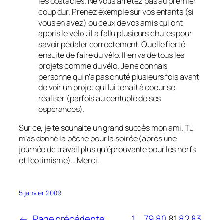
les obstacles. Ne vous arrêtez pas au premier
coup dur. Prenez exemple sur vos enfants (si
vous en avez) ou ceux de vos amis qui ont
appris le vélo : il a fallu plusieurs chutes pour
savoir pédaler correctement. Quelle fierté
ensuite de faire du vélo. Il en va de tous les
projets comme du vélo. Je ne connais
personne qui n’a pas chuté plusieurs fois avant
de voir un projet qui lui tenait à coeur se
réaliser (parfois au centuple de ses
espérances).
Sur ce, je te souhaite un grand succès mon ami. Tu
m’as donné la pêche pour la soirée (après une
journée de travail plus qu’éprouvante pour les nerfs
et l’optimisme)… Merci.
5 janvier 2009
←
Page précédente
1
…
79
80
81
82
83