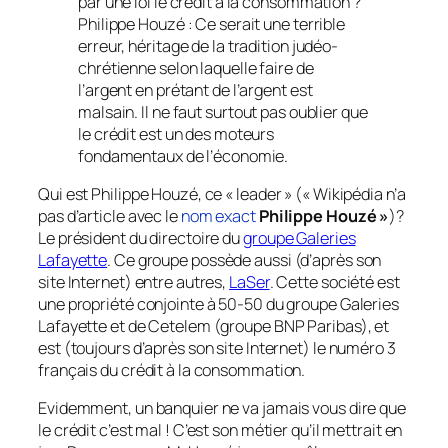
par une loi le crédit à la consommation ?
Philippe Houzé : Ce serait une terrible
erreur, héritage de la tradition judéo-
chrétienne selon laquelle faire de
l’argent en prétant de l’argent est
malsain. Il ne faut surtout pas oublier que
le crédit est un des moteurs
fondamentaux de l’économie.
Qui est Philippe Houzé, ce « leader » (« Wikipédia n’a
pas d’article avec le
nom exact
Philippe Houzé »
)?
Le président du directoire du
groupe Galeries
Lafayette
. Ce groupe possède aussi (d’après son
site Internet) entre autres,
LaSer
. Cette société est
une propriété conjointe à 50-50 du groupe Galeries
Lafayette et de Cetelem (groupe BNP Paribas), et
est (toujours d’après son site Internet) le numéro 3
français du crédit à la consommation.
Evidemment, un banquier ne va jamais vous dire que
le crédit c’est mal ! C’est son métier qu’il mettrait en