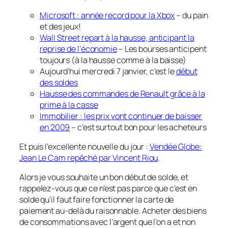
Microsoft : année record pour la Xbox
– du pain
et des jeux!
Wall Street repart à la hausse, anticipant la
reprise de l’économie
– Les bourses anticipent
toujours (à la hausse comme à la baisse)
Aujourd’hui mercredi 7 janvier, c’est le
début
des soldes
Hausse des commandes de Renault grâce à la
prime à la casse
Immobilier : les prix vont continuer de baisser
en 2009
– c’est surtout bon pour les acheteurs
Et puis l’excellente nouvelle du jour :
Vendée Globe:
Jean Le Cam repêché par Vincent Riou
.
Alors je vous souhaite un bon début de solde, et
rappelez-vous que ce n’est pas parce que c’est en
solde qu’il faut faire fonctionner la carte de
paiement au-delà du raisonnable. Acheter des biens
de consommations avec l’argent que l’on a et non