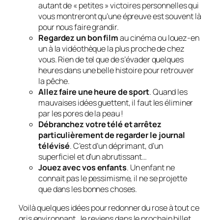
autant de « petites » victoires personnelles qui
vous montreront qu’une épreuve est souvent là
pour nous faire grandir.
Regardez un bon film
au cinéma ou louez-en
un à la vidéothèque la plus proche de chez
vous. Rien de tel que de s’évader quelques
heures dans une belle histoire pour retrouver
la pêche.
Allez faire une heure de sport
. Quand les
mauvaises idées guettent, il faut les éliminer
par les pores de la peau !
Débranchez votre télé et arrêtez
particulièrement de regarder le journal
télévisé
. C’est d’un déprimant, d’un
superficiel et d’un abrutissant…
Jouez avec vos enfants
. Un enfant ne
connait pas le pessimisme, il ne se projette
que dans les bonnes choses.
Voilà quelques idées pour redonner du rose à tout ce
gris environnant. Je reviens dans le prochain billet