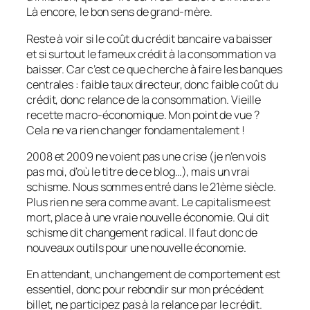
Là encore, le bon sens de grand-mère.
Reste à voir si le coût du crédit bancaire va baisser
et si surtout le fameux crédit à la consommation va
baisser. Car c’est ce que cherche à faire les banques
centrales : faible taux directeur, donc faible coût du
crédit, donc relance de la consommation. Vieille
recette macro-économique. Mon point de vue ?
Cela ne va rien changer fondamentalement !
2008 et 2009 ne voient pas une crise (je n’en vois
pas moi, d’où le titre de ce blog…), mais un vrai
schisme. Nous sommes entré dans le 21ème siècle.
Plus rien ne sera comme avant. Le capitalisme est
mort, place à une vraie nouvelle économie. Qui dit
schisme dit changement radical. Il faut donc de
nouveaux outils pour une nouvelle économie.
En attendant, un changement de comportement est
essentiel, donc pour rebondir sur mon précédent
billet, ne participez pas à la relance par le crédit.