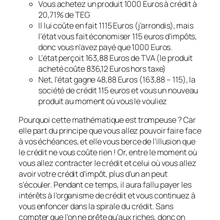
Vous achetez un produit 1000 Euros à crédit à
20,71% de TEG
Il lui coûte en fait 1115 Euros (j’arrondis), mais
l’état vous fait économiser 115 euros d’impôts,
donc vous n’avez payé que 1000 Euros.
L’état perçoit 163,88 Euros de TVA (le produit
acheté coûte 836,12 Euros hors taxe)
Net, l’état gagne 48,88 Euros (163,88 – 115), la
société de crédit 115 euros et vous un nouveau
produit au moment où vous le vouliez
Pourquoi cette mathématique est trompeuse ? Car
elle part du principe que vous allez pouvoir faire face
à vos échéances, et elle vous berce de l’illusion que
le crédit ne vous coûte rien ! Or, entre le moment où
vous allez contracter le crédit et celui où vous allez
avoir votre crédit d’impôt, plus d’un an peut
s’écouler. Pendant ce temps, il aura fallu payer les
intérêts à l’organisme de crédit et vous continuez à
vous enfoncer dans la spirale du crédit. Sans
compter que l’on ne prête qu’aux riches, donc on