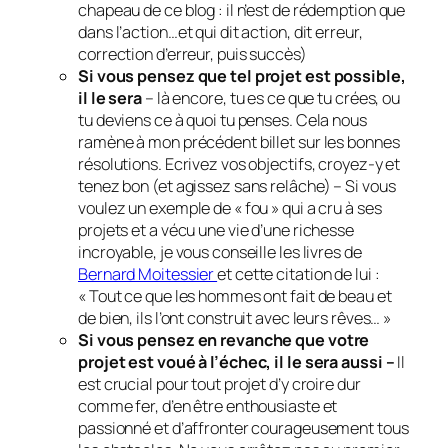
chapeau de ce blog : il n’est de rédemption que
dans l’action…et qui dit action, dit erreur,
correction d’erreur, puis succès)
Si vous pensez que tel projet est possible,
il le sera
– là encore, tu es ce que tu crées, ou
tu deviens ce à quoi tu penses. Cela nous
ramène à mon précédent billet sur les bonnes
résolutions. Ecrivez vos objectifs, croyez-y et
tenez bon (et agissez sans relâche) – Si vous
voulez un exemple de « fou » qui a cru à ses
projets et a vécu une vie d’une richesse
incroyable, je vous conseille les livres de
Bernard Moitessier
et cette citation de lui :
« Tout ce que les hommes ont fait de beau et
de bien, ils l’ont construit avec leurs rêves… »
Si vous pensez en revanche que votre
projet est voué à l’échec, il le sera aussi –
Il
est crucial pour tout projet d’y croire dur
comme fer, d’en être enthousiaste et
passionné et d’affronter courageusement tous