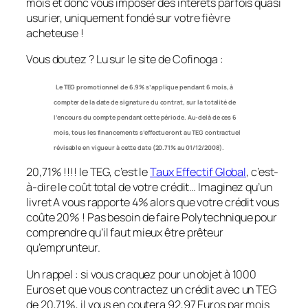
mois et donc vous imposer des intérêts parfois quasi
usurier, uniquement fondé sur votre fièvre
acheteuse !
Vous doutez ? Lu sur le site de Cofinoga :
Le TEG promotionnel de 6.9% s’applique pendant 6 mois, à
compter de la date de signature du contrat, sur la totalité de
l’encours du compte pendant cette période. Au-delà de ces 6
mois, tous les financements s’effectueront au TEG contractuel
révisable en vigueur à cette date (20.71% au 01/12/2008).
20,71% !!!! le TEG, c’est le
Taux Effectif Global
, c’est-
à-dire le coût total de votre crédit… Imaginez qu’un
livret A vous rapporte 4% alors que votre crédit vous
coûte 20% ! Pas besoin de faire Polytechnique pour
comprendre qu’il faut mieux être prêteur
qu’emprunteur.
Un rappel : si vous craquez pour un objet à 1000
Euros et que vous contractez un crédit avec un TEG
de 20,71%, il vous en coutera 92,97 Euros par mois