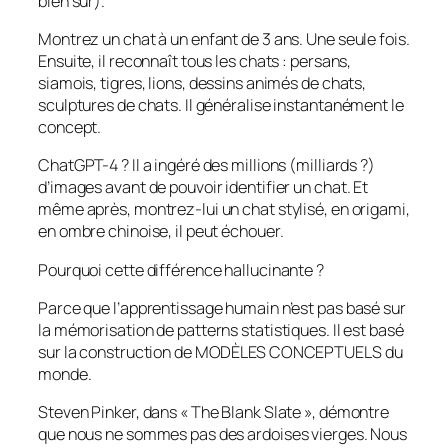
bien sûr).
Montrez un chat à un enfant de 3 ans. Une seule fois.
Ensuite, il reconnaît tous les chats : persans,
siamois, tigres, lions, dessins animés de chats,
sculptures de chats. Il généralise instantanément le
concept.
ChatGPT-4 ? Il a ingéré des millions (milliards ?)
d’images avant de pouvoir identifier un chat. Et
même après, montrez-lui un chat stylisé, en origami,
en ombre chinoise, il peut échouer.
Pourquoi cette différence hallucinante ?
Parce que l’apprentissage humain n’est pas basé sur
la mémorisation de patterns statistiques. Il est basé
sur la construction de MODÈLES CONCEPTUELS du
monde.
Steven Pinker, dans « The Blank Slate », démontre
que nous ne sommes pas des ardoises vierges. Nous