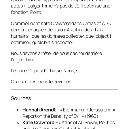
actes ». L’algorithme n’a pas de JE. Il optimise une
fonction. Point.
Comme l’écrit Kate Crawford dans « Atlas of AI » :
derrière chaque « décision IA », il y a des choix
humains : quelles données collecter, quel objectif
optimiser, quels biais accepter.
Nous devons arrêter de nous cacher derrière
l’algorithme.
Le code n’a pas d’éthique. Nous, si.
Ou du moins, nous le devrions.
Sources :
Hannah Arendt
– « Eichmann in Jerusalem: A
Report on the Banality of Evil » (1963)
Kate Crawford
– « Atlas of AI: Power, Politics,
and the Planetary Costs of Artificial