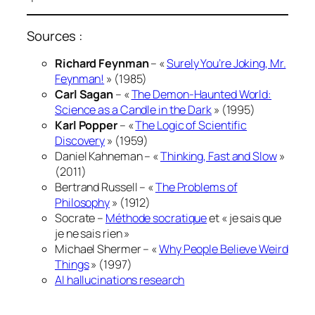
Sources :
Richard Feynman
– «
Surely You’re Joking, Mr.
Feynman!
» (1985)
Carl Sagan
– «
The Demon-Haunted World:
Science as a Candle in the Dark
» (1995)
Karl Popper
– «
The Logic of Scientific
Discovery
» (1959)
Daniel Kahneman – «
Thinking, Fast and Slow
»
(2011)
Bertrand Russell – «
The Problems of
Philosophy
» (1912)
Socrate –
Méthode socratique
et « je sais que
je ne sais rien »
Michael Shermer – «
Why People Believe Weird
Things
» (1997)
AI hallucinations research