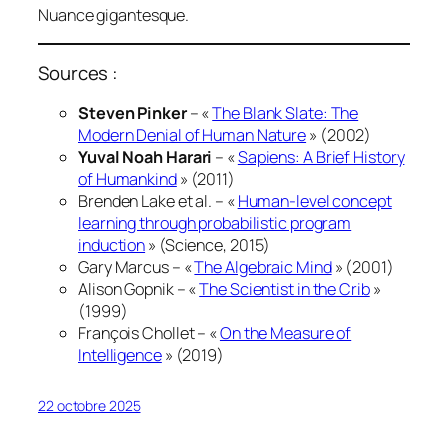
Nuance gigantesque.
Sources :
Steven Pinker
– «
The Blank Slate: The
Modern Denial of Human Nature
» (2002)
Yuval Noah Harari
– «
Sapiens: A Brief History
of Humankind
» (2011)
Brenden Lake et al. – «
Human-level concept
learning through probabilistic program
induction
» (Science, 2015)
Gary Marcus – «
The Algebraic Mind
» (2001)
Alison Gopnik – «
The Scientist in the Crib
»
(1999)
François Chollet – «
On the Measure of
Intelligence
» (2019)
22 octobre 2025