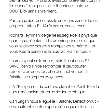
Demandez-lui : « Et si tu avais complètement tort ? »
Il reconnaîtra la possibilité théorique, mais ne
DOUTERA jamais vraiment.
Parce que douter nécessite une conscience de ses
propres limites. Et l’IA n’a pas de conscience.
Richard Feynman, ce génie espiègle de la physique
quantique, répétait : « Le premier principe est que
vous ne devez pas vous tromper vous-même — et
vous êtes la personne la plus facile à tromper. »
L’humain peut se tromper, mais il peut aussi SE
SAVOIR en train de se tromper. Il peut douter,
remettre en question, chercher activement à
falsifier ses propres croyances.
L’IA ? Elle produit du contenu plausible. Point. Elle n’a
aucun mécanisme interne de doute critique.
Carl Sagan nous a légué le « Baloney Detection Kit » :
des outils intellectuels pour débusquer le bullshit.