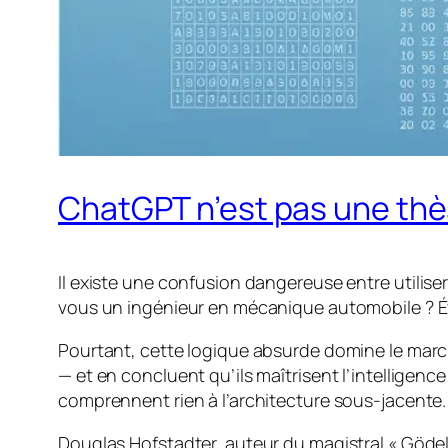
ChatGPT n’est pas une thè
Il existe une confusion dangereuse entre
utilise
vous un ingénieur en mécanique automobile ? 
Pourtant, cette logique absurde domine le march
— et en concluent qu’ils maîtrisent l’intelligenc
comprennent rien à l’architecture sous-jacente.
Douglas Hofstadter, auteur du magistral « Gödel, 