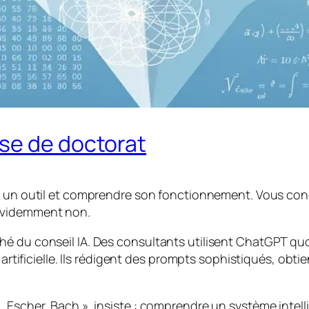
se de doctorat
r
un outil et
comprendre
son fonctionnement. Vous condu
Évidemment non.
é du conseil IA. Des consultants utilisent ChatGPT quot
e artificielle. Ils rédigent des prompts sophistiqués, ob
Escher, Bach », insiste : comprendre un système intellig